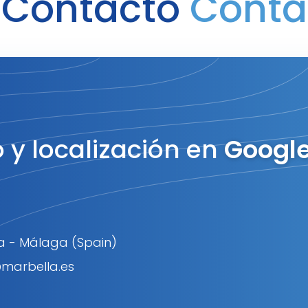
 Contacto
Conta
 y localización en
Googl
la - Málaga (Spain)
marbella.es