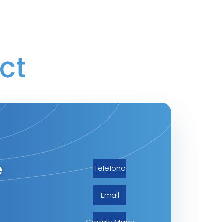
ct
e
Teléfono
Email
Google Maps